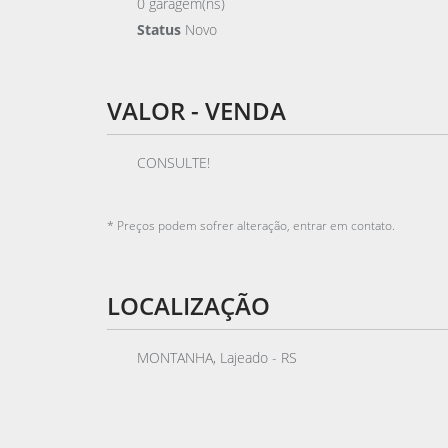
0 garagem(ns)
Status
Novo
VALOR - VENDA
CONSULTE!
* Preços podem sofrer alteração, entrar em contato.
LOCALIZAÇÃO
MONTANHA, Lajeado - RS